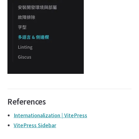
References
Internationalization | VitePress
VitePress Sidebar