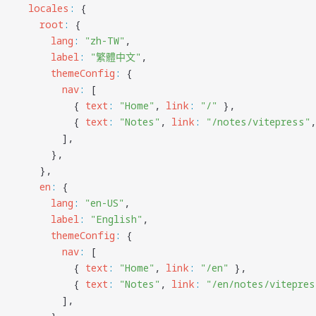
  locales
:
 {
    root
:
 {
      lang
:
 "
zh-TW
"
,
      label
:
 "
繁體中文
"
,
      themeConfig
:
 {
        nav
:
 [
          { 
text
:
 "
Home
"
, 
link
:
 "
/
"
 },
          { 
text
:
 "
Notes
"
, 
link
:
 "
/notes/vitepress
"
,
        ],
      },
    },
    en
:
 {
      lang
:
 "
en-US
"
,
      label
:
 "
English
"
,
      themeConfig
:
 {
        nav
:
 [
          { 
text
:
 "
Home
"
, 
link
:
 "
/en
"
 },
          { 
text
:
 "
Notes
"
, 
link
:
 "
/en/notes/vitepres
        ],