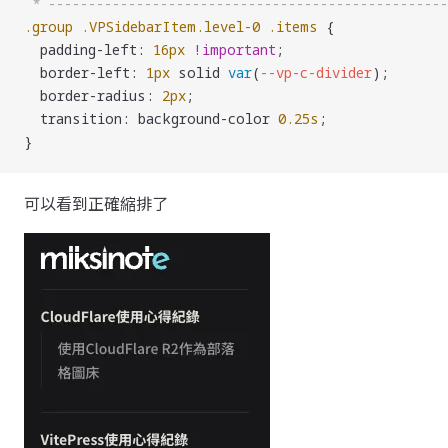
 * --------------------------------------------------
.group
 .VPSidebarItem.level-0
 .items
 {
  padding-left
: 
16
px
 !important
;
  border-left
: 
1
px
 solid
 var
(
--vp-c-divider
);
  border-radius
: 
2
px
;
  transition
: background-color 
0.25
s
;
}
可以看到正確縮排了