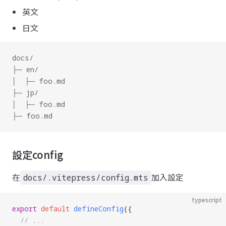
英文
日文
docs/
├─ en/
│  ├─ foo.md
├─ jp/
│  ├─ foo.md
├─ foo.md
設定config
在
加入設定
docs/.vitepress/config.mts
typescript
export
 default
 defineConfig
({
  // ...