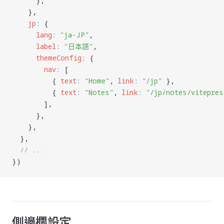
      },
    },
    jp
:
 {
      lang
:
 "
ja-JP
"
,
      label
:
 "
日本語
"
,
      themeConfig
:
 {
        nav
:
 [
          { 
text
:
 "
Home
"
, 
link
:
 "
/jp
"
 },
          { 
text
:
 "
Notes
"
, 
link
:
 "
/jp/notes/vitepres
        ],
      },
    },
  },
  // ...
})
側邊欄設定