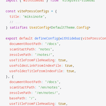
import
 { 
withSidebar
 } 
from
 "
vitepress-sidebar
"
const
 vitePressConfigs
 =
 {
  title
:
 "
miksinote
"
,
  // ...
} 
satisfies
 UserConfig
<
DefaultTheme
.
Config
>
export
 default
 defineConfig
(
withSidebar
(
vitePressCo
  documentRootPath
:
 "
/docs
"
,
  scanStartPath
:
 "
notes
"
,
  resolvePath
:
 "
/notes/
"
,
  useTitleFromFileHeading
:
 true
,
  useFolderLinkFromIndexFile
:
 true
,
  useFolderTitleFromIndexFile
:
 true
,
}, {
  documentRootPath
:
 "
/docs
"
,
  scanStartPath
:
 "
/en/notes
"
,
  resolvePath
:
 "
/en/notes/
"
,
  basePath
:
 "
/
"
,
  useTitleFromFileHeading
:
 true
,