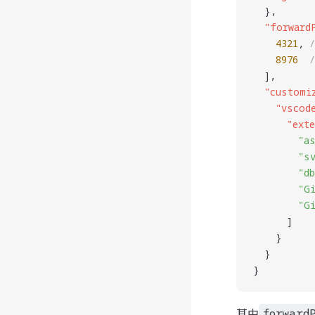
  },
  "
forward
    4321
, 
    8976
  
  ],
  "
customi
    "
vscod
      "
ext
        "
a
        "
s
        "
d
        "
G
        "
G
      ]
    }
  }
}
其中
forward