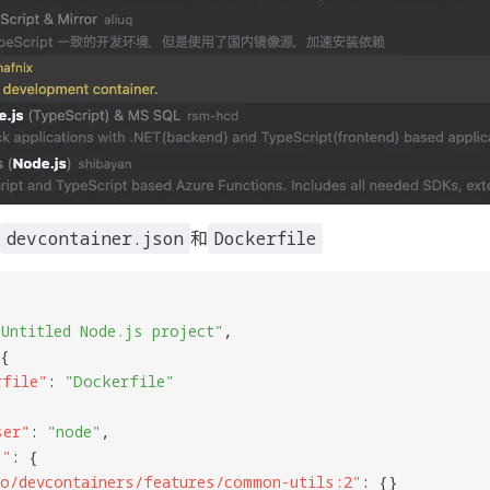
和
devcontainer.json
Dockerfile
"
Untitled Node.js project
"
,
 {
rfile
"
: 
"
Dockerfile
"
ser
"
: 
"
node
"
,
s
"
: {
io/devcontainers/features/common-utils:2
"
: {}