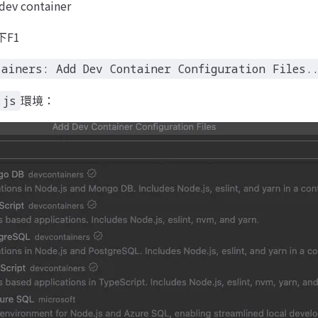
v container
下F1
tainers: Add Dev Container Configuration Files.
環境：
.js