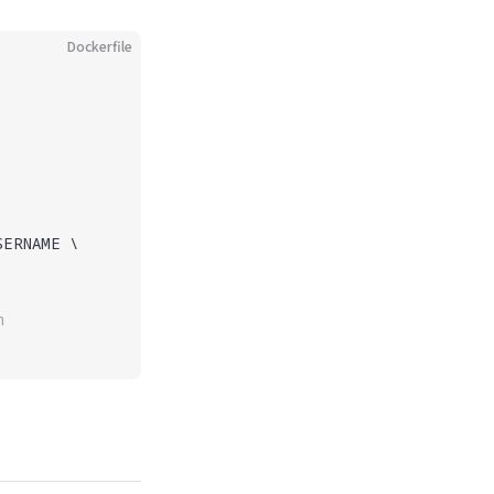
Dockerfile
SERNAME \
n