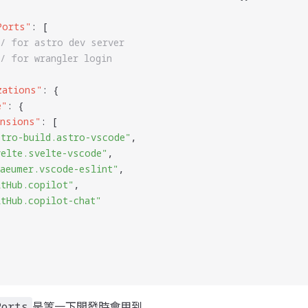
Ports
"
: [
// for astro dev server
// for wrangler login
zations
"
: {
e
"
: {
ensions
"
: [
stro-build.astro-vscode
"
,
velte.svelte-vscode
"
,
baeumer.vscode-eslint
"
,
itHub.copilot
"
,
itHub.copilot-chat
"
是等一下開發時會用到
Ports