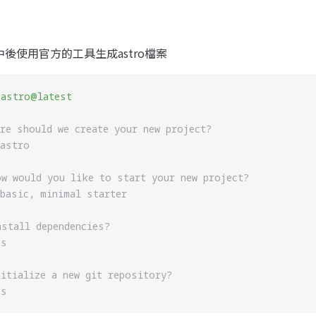
er中後使用官方的工具生成astro檔案
 astro@latest
ere should we create your new project?
/astro
ow would you like to start your new project?
 basic, minimal starter
nstall dependencies?
es
nitialize a new git repository?
es