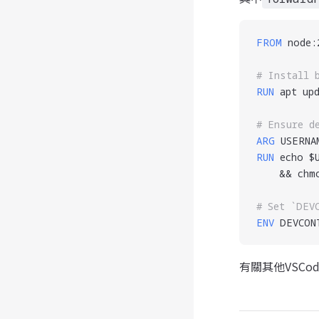
FROM
 node:
# Install 
RUN
 apt up
# Ensure d
ARG
 USERNA
RUN
 echo $
    && chm
# Set `DEV
ENV
 DEVCON
有關其他VSCode