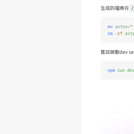
生成的檔案在
/
mv
 astro/
*
rm
 -rf
 ast
嘗試啟動dev 
npm
 run
 de