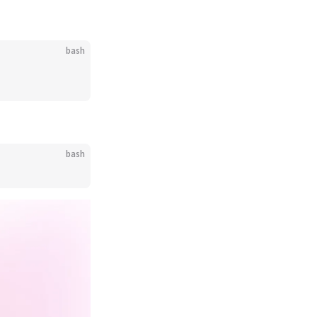
bash
bash