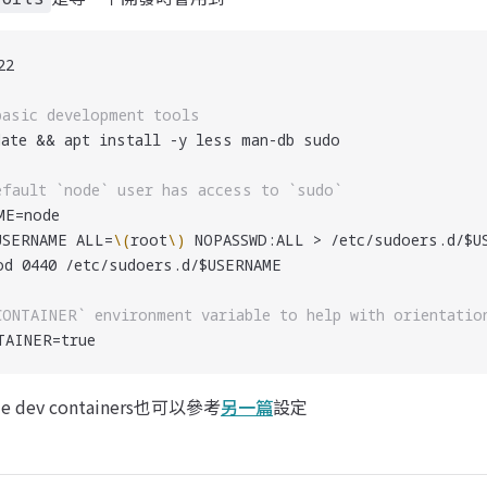
22
basic development tools
date && apt install -y less man-db sudo
efault `node` user has access to `sudo`
ME=node
USERNAME ALL=
\(
root
\)
 NOPASSWD:ALL > /etc/sudoers.d/$U
od 0440 /etc/sudoers.d/$USERNAME
CONTAINER` environment variable to help with orientatio
TAINER=true
 dev containers也可以參考
另一篇
設定