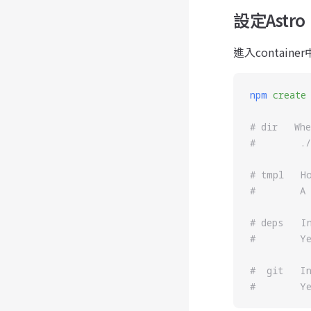
設定Astro
進入contain
npm
 create
# dir   Wh
#        .
# tmpl   H
#        A
# deps   I
#        Y
#  git   I
#        Y