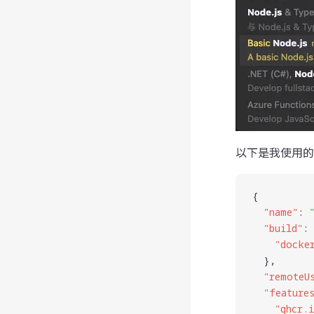
以下是我使用的
{
  "
name
"
: 
  "
build
"
:
    "
docke
  },
  "
remoteU
  "
feature
    "
ghcr.