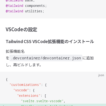
@tailwind
 base;
@tailwind
 components;
@tailwind
 utilities;
VSCodeの設定
Tailwind CSS VSCode拡張機能のインストール
拡張機能名
を
に追加
.devcontainer/devcontainer.json
し、再ビルドします。
json
{
  "
customizations
"
: {
    "
vscode
"
: {
      "
extensions
"
: [
        "
svelte.svelte-vscode
"
,