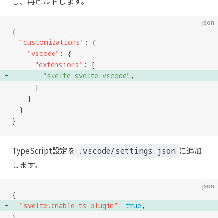
し、再ビルドします。
json
{
  "
customizations
"
: {
    "
vscode
"
: {
      "
extensions
"
: [
        "
svelte.svelte-vscode
"
, 
      ]
    }
  }
}
TypeScript設定を
に追加
.vscode/settings.json
します。
json
{
  "
svelte.enable-ts-plugin
"
: 
true
, 
}