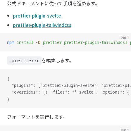
公式ドキュメントに従って手順を進めます。
prettier-plugin-svelte
prettier-plugin-tailwindcss
bash
npm
 install
 -D
 prettier
 prettier-plugin-tailwindcss
 
を編集します。
.prettierrc
{
  "plugins": ["prettier-plugin-svelte", "prettier-pl
  "overrides": [{ "files": "*.svelte", "options": {
}
フォーマットを実行します。
bash