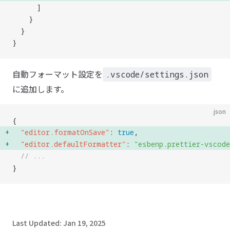
      ]
    }
  }
}
自動フォーマット設定を
.vscode/settings.json
に追加します。
json
{
  "
editor.formatOnSave
"
: 
true
, 
  "
editor.defaultFormatter
"
: 
"
esbenp.prettier-vscode
  // ...
}
Last Updated:
Jan 19, 2025