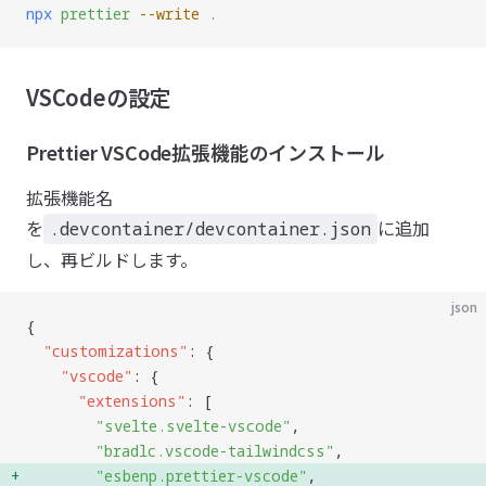
npx
 prettier
 --write
 .
VSCodeの設定
Prettier VSCode拡張機能のインストール
拡張機能名
を
に追加
.devcontainer/devcontainer.json
し、再ビルドします。
json
{
  "
customizations
"
: {
    "
vscode
"
: {
      "
extensions
"
: [
        "
svelte.svelte-vscode
"
,
        "
bradlc.vscode-tailwindcss
"
,
        "
esbenp.prettier-vscode
"
, 