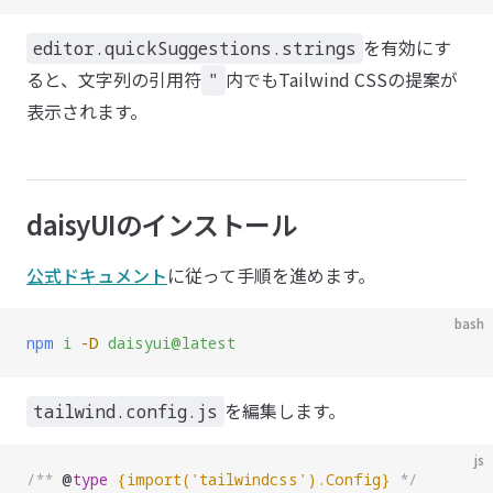
を有効にす
editor.quickSuggestions.strings
ると、文字列の引用符
内でもTailwind CSSの提案が
"
表示されます。
daisyUIのインストール
公式ドキュメント
に従って手順を進めます。
bash
npm
 i
 -D
 daisyui@latest
を編集します。
tailwind.config.js
js
/** 
@
type
 {
import('tailwindcss').Config
}
 */