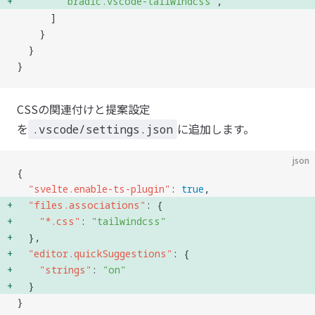
        "
bradlc.vscode-tailwindcss
"
, 
      ]
    }
  }
}
CSSの関連付けと提案設定
を
に追加します。
.vscode/settings.json
json
{
  "
svelte.enable-ts-plugin
"
: 
true
,
  "
files.associations
"
: { 
    "
*.css
"
: 
"
tailwindcss
"
  }, 
  "
editor.quickSuggestions
"
: { 
    "
strings
"
: 
"
on
"
  } 
}