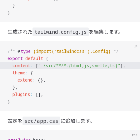
  }
}
生成された
を編集します。
tailwind.config.js
js
/** 
@
type
 {
import('tailwindcss').Config
}
 */
export
 default
 {
  content
:
 [
"
./src/**/*.{html,js,svelte,ts}
"
], 
  theme
:
 {
    extend
:
 {},
  },
  plugins
:
 [],
}
設定を
に追加します。
src/app.css
css