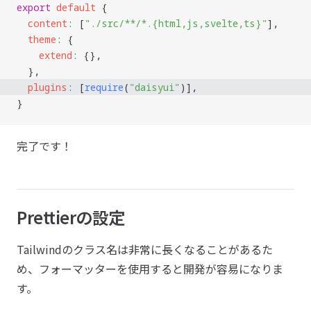
export
 default
 {
  content
:
 [
"
./src/**/*.{html,js,svelte,ts}
"
],
  theme
:
 {
    extend
:
 {},
  },
  plugins
:
 [
require
(
"
daisyui
"
)], 
}
完了です！
Prettierの設定
Tailwindのクラス名は非常に長くなることがあるた
め、フォーマッターを使用すると開発が容易になりま
す。